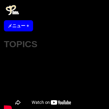
コ
ン
テ
プレシャスプロモーション
プロモーション・ライバー・インフルエンサーモデル事務所
ン
メニュー
+
開
閉
ツ
い
じ
た
た
へ
状
状
TOPICS
ス
態
態
キ
ッ
プ