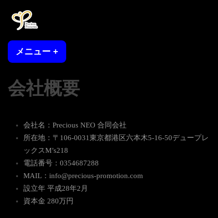
コ
ン
テ
プレシャスプロモーション
プロモーション・ライバー・インフルエンサーモデル事務所
ン
メニュー
+
開
閉
ツ
い
じ
た
た
へ
状
状
会社概要
ス
態
態
キ
ッ
プ
会社名：Precious NEO 合同会社
所在地：〒106-0031東京都港区六本木5-16-50デュープレ
ックスM’s218
電話番号：0354687288
MAIL：info@precious-promotion.com
設立年 平成28年2月
資本金 280万円